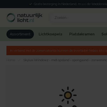
Gratis bezorging in Nederland, m.u.v. de Waddenei
Lichtkoepels
Platdakramen
So
Assortiment
In verband met de zomervakantie kunnen de levertijden helaas iets op
Home
/
Skylux iWindow2 - met opstand - opengaand - zonwerend