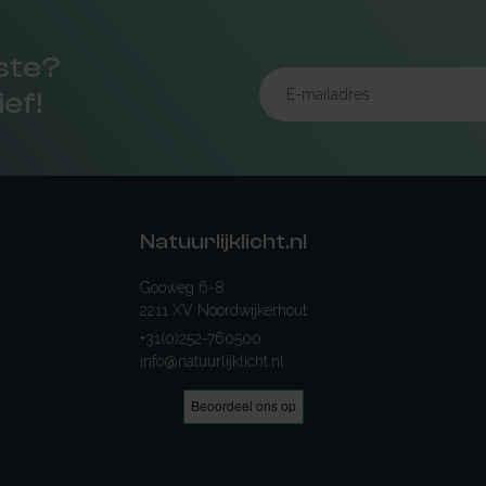
rste?
ief!
Natuurlijklicht.nl
Gooweg 6-8
2211 XV Noordwijkerhout
+31(0)252-760500
info@natuurlijklicht.nl