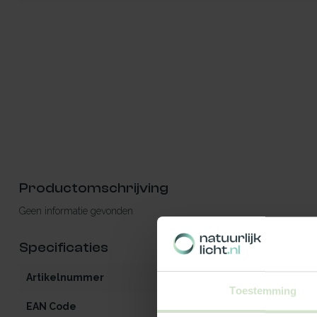
Productomschrijving
Geen informatie gevonden
Specificaties
Artikelnummer
iW2-MO-OG-zo
Toestemming
EAN Code
540112900843