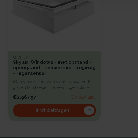
SKYLUX
Skylux iWindow2 - met opstand -
opengaand - zonwerend - 105x105
- regensensor
iWindow2 is een opengaand zonwerende
glazen lichtkoepel met een hoge isolatie
vo...
€2.967,57
Op voorraad
In winkelwagen