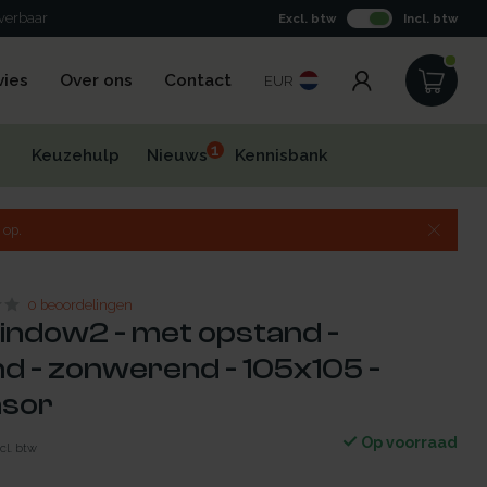
everbaar
Excl. btw
Incl. btw
vies
Over ons
Contact
EUR
1
Keuzehulp
Nieuws
Kennisbank
 op.
0 beoordelingen
indow2 - met opstand -
d - zonwerend - 105x105 -
nsor
Op voorraad
cl. btw