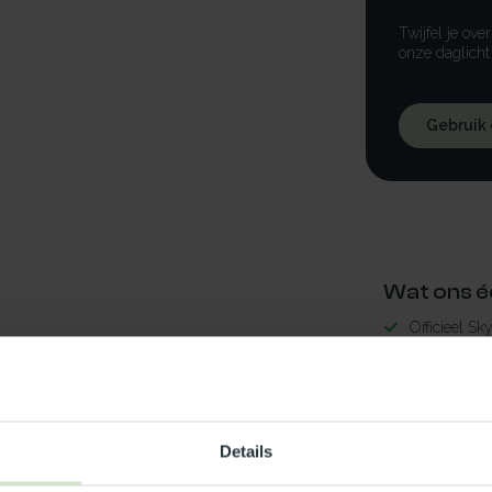
Twijfel je ove
onze daglicht
Gebruik
Wat ons é
Officieel Sk
Gratis bezo
99% uit voor
3-5 werkdag
nwerend10x5x10x5-RS
Details
Maak jouw
7