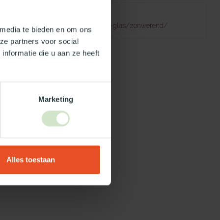
Failed to fetch
natuurlijklicht.nl/platdakramen/type-glas/zonwerend/
 media te bieden en om ons
ze partners voor social
nformatie die u aan ze heeft
Marketing
Alles toestaan