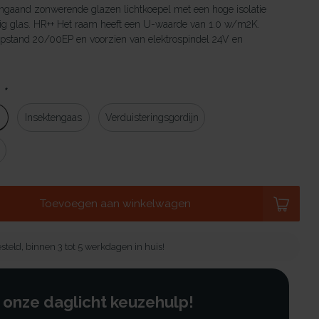
ngaand zonwerende glazen lichtkoepel met een hoge isolatie
ig glas. HR++ Het raam heeft een U-waarde van 1.0 w/m2K.
pstand 20/00EP en voorzien van elektrospindel 24V en
:
*
g
Insektengaas
Verduisteringsgordijn
Toevoegen aan winkelwagen
steld, binnen 3 tot 5 werkdagen in huis!
 onze daglicht keuzehulp!