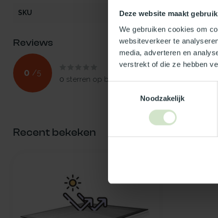
SKU
100843
Deze website maakt gebruik
We gebruiken cookies om cont
websiteverkeer te analyseren
Reviews
media, adverteren en analys
verstrekt of die ze hebben v
0
/
5
0
sterren op basis van
0
beoordelingen
Toestemmingsselectie
Noodzakelijk
Recent bekeken