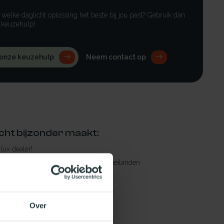
r welke daglicht oplossing het beste bij jou past? Gebruik dan
 keuzehulp!
 onze keuzehulp
Neem contact op
cht bijzonder maakt:
ylux dealer!
rging in Nederland, m.u.v. de Waddeneilanden
raad leverbaar
en levertijd
Over
 bestelling compleet!