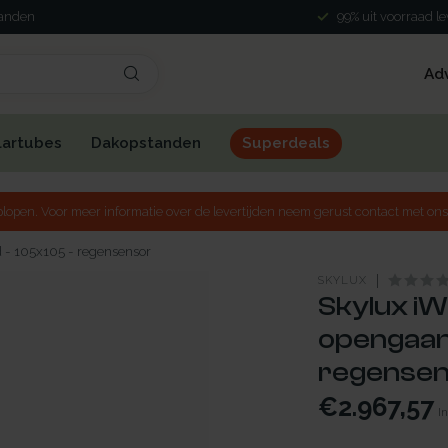
landen
99% uit voorraad l
Ad
lartubes
Dakopstanden
Superdeals
lopen. Voor meer informatie over de levertijden neem gerust contact met ons
 - 105x105 - regensensor
SKYLUX
Skylux iW
opengaan
regense
€2.967,57
In