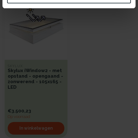
SKYLUX
Skylux iWindow2 - met
opstand - opengaand -
zonwerend - 105x165 -
LED
€3.500,23
Op voorraad
In winkelwagen