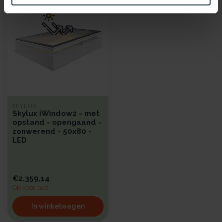
SKYLUX
Skylux iWindow2 - met
opstand - opengaand -
zonwerend - 50x80 -
LED
€2.359,14
Op voorraad
In winkelwagen