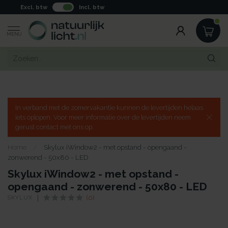
Excl. btw
Incl. btw
MENU
In verband met de zomervakantie kunnen de levertijden helaas
iets oplopen. Voor meer informatie over de levertijden neem
gerust contact met ons op.
Home
/
Skylux iWindow2 - met opstand - opengaand -
zonwerend - 50x80 - LED
Skylux iWindow2 - met opstand -
opengaand - zonwerend - 50x80 - LED
SKYLUX
(0)