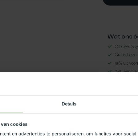
Wat ons é
Officieel Sk
Gratis bezo
99% uit voor
3-5 werkdag
onwerend60x80LED
Maak jouw
0
TypeError: 
Details
https://www.
 van cookies
ent en advertenties te personaliseren, om functies voor social