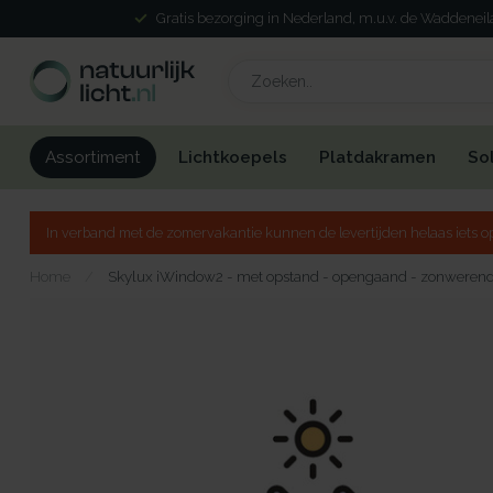
Gratis bezorging in Nederland, m.u.v. de Waddenei
Lichtkoepels
Platdakramen
So
Assortiment
In verband met de zomervakantie kunnen de levertijden helaas iets op
Home
/
Skylux iWindow2 - met opstand - opengaand - zonweren