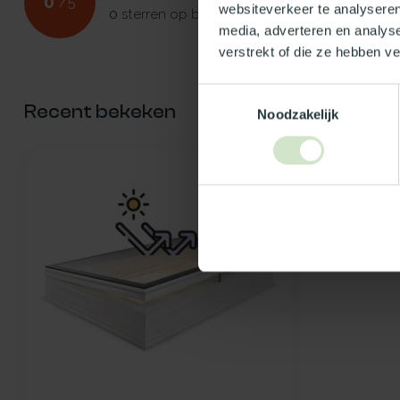
0
/
5
websiteverkeer te analyseren
0
sterren op basis van
0
beoordelingen
media, adverteren en analys
verstrekt of die ze hebben v
Toestemmingsselectie
Recent bekeken
Noodzakelijk