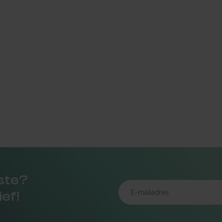
rste?
ief!