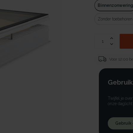
Binnenzonwerin
Zonder toebehoren
Voor 12:00 be
Gebruik
Twijfel je ove
onze daglicht
Gebruik