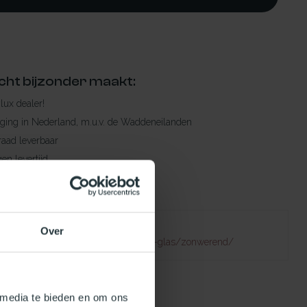
cht bijzonder maakt:
ylux dealer!
rging in Nederland, m.u.v. de Waddeneilanden
raad leverbaar
en levertijd
 bestelling compleet!
Failed to fetch
Over
natuurlijklicht.nl/platdakramen/type-glas/zonwerend/
 media te bieden en om ons