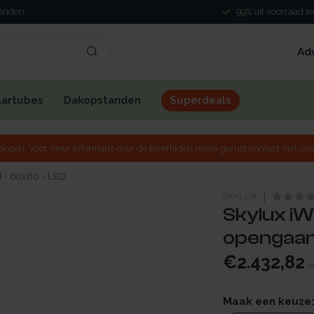
landen
99% uit voorraad l
Ad
lartubes
Dakopstanden
Superdeals
lopen. Voor meer informatie over de levertijden neem gerust contact met ons
d - 60x80 - LED
SKYLUX
Skylux iW
opengaan
€2.432,82
I
Maak een keuze