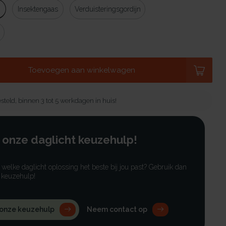
g
Insektengaas
Verduisteringsgordijn
Toevoegen aan winkelwagen
steld, binnen 3 tot 5 werkdagen in huis!
 onze daglicht keuzehulp!
r welke daglicht oplossing het beste bij jou past? Gebruik dan
 keuzehulp!
 onze keuzehulp
Neem contact op