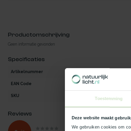
Productomschrijving
Geen informatie gevonden
Specificaties
Artikelnummer
iW2-MO-OG-z
EAN Code
540112900363
SKU
100363
Toestemming
Reviews
Deze website maakt gebruik
We gebruiken cookies om cont