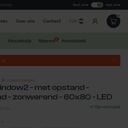
everbaar
Excl. btw
Incl. btw
vies
Over ons
Contact
EUR
1
Keuzehulp
Nieuws
Kennisbank
 op.
0 beoordelingen
indow2 - met opstand -
d - zonwerend - 60x80 - LED
Op voorraad
ncl. btw
:
*