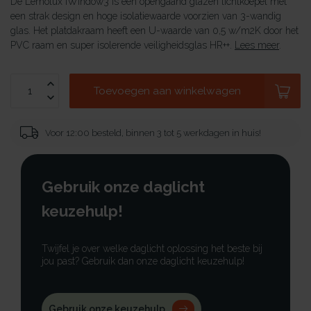
De Lemolux iWindow3 is een opengaand glazen lichtkoepel met
een strak design en hoge isolatiewaarde voorzien van 3-wandig
glas. Het platdakraam heeft een U-waarde van 0,5 w/m2K door het
PVC raam en super isolerende veiligheidsglas HR++.
Lees meer
.
Toevoegen aan winkelwagen
Voor 12:00 besteld, binnen 3 tot 5 werkdagen in huis!
Gebruik onze daglicht
keuzehulp!
Twijfel je over welke daglicht oplossing het beste bij
jou past? Gebruik dan onze daglicht keuzehulp!
Gebruik onze keuzehulp