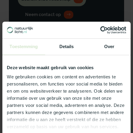
Neem contact op
Toestemming
Details
Over
Productomschrijving
Specificaties
Deze website maakt gebruik van cookies
We gebruiken cookies om content en advertenties te
Reviews
personaliseren, om functies voor social media te bieden
en om ons websiteverkeer te analyseren. Ook delen we
informatie over uw gebruik van onze site met onze
Wat ons écht bijzonder maakt:
partners voor social media, adverteren en analyse. Deze
partners kunnen deze gegevens combineren met andere
Officieel Skylux dealer!
informatie die u aan ze heeft verstrekt of die ze hebben
Gratis bezorging in Nederland, m.u.v. de Waddeneilanden
verzameld op basis van uw gebruik van hun services.
99% uit voorraad leverbaar