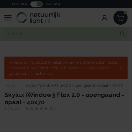
Excl. btw
Incl. btw
MENU
In verband met de zomervakantie kunnen de levertijden helaas
iets oplopen. Voor meer informatie over de levertijden neem
gerust contact met ons op.
Home
/
Skylux iWindow3 Flex 2.0 - opengaand - opaal - 40x70
Skylux iWindow3 Flex 2.0 - opengaand -
opaal - 40x70
SKYLUX
(0)