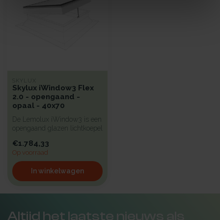
SKYLUX
Skylux iWindow3 Flex
2.0 - opengaand -
opaal - 40x70
De Lemolux iWindow3 is een
opengaand glazen lichtkoepel
met een strak design en...
€1.784,33
Op voorraad
In winkelwagen
Altijd het laatste nieuws als