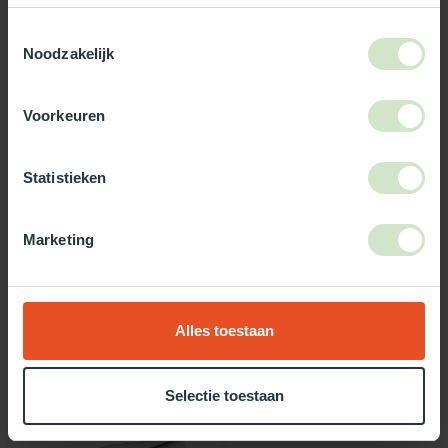
3-5 werkdagen levertijd
Toestemmingsselectie
Noodzakelijk
Maak jouw bestelling compleet!
TypeError: Failed to fetch
Voorkeuren
https://www.natuurlijklicht.nl/platdakramen/wanden/3-
wandig/
Statistieken
Gebruik onze daglicht keuzehulp!
Marketing
Twijfel je over welke daglicht oplossing het beste bij jou past?
Gebruik dan onze daglicht keuzehulp!
Alles toestaan
Recent bekeken
Selectie toestaan