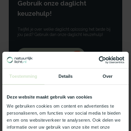
Gebruik onze daglicht
keuzehulp!
Twijfel je over welke daglicht oplossing het beste bij
jou past? Gebruik dan onze daglicht keuzehulp!
Gebruik onze keuzehulp
Neem contact op
Toestemming
Details
Over
Deze website maakt gebruik van cookies
Productomschrijving
We gebruiken cookies om content en advertenties te
personaliseren, om functies voor social media te bieden
en om ons websiteverkeer te analyseren. Ook delen we
Specificaties
informatie over uw gebruik van onze site met onze