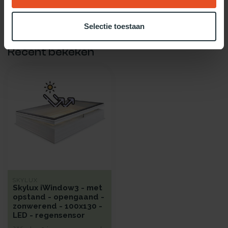
Gebruik dan onze daglicht keuzehulp!
Selectie toestaan
Recent bekeken
SKYLUX
Skylux iWindow3 - met
opstand - opengaand -
zonwerend - 100x130 -
LED - regensensor