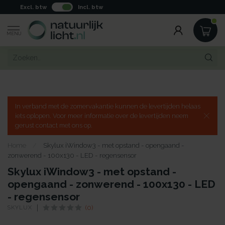
Excl. btw
Incl. btw
MENU
In verband met de zomervakantie kunnen de levertijden helaas
iets oplopen. Voor meer informatie over de levertijden neem
gerust contact met ons op.
Home
/
Skylux iWindow3 - met opstand - opengaand -
zonwerend - 100x130 - LED - regensensor
Skylux iWindow3 - met opstand -
opengaand - zonwerend - 100x130 - LED
- regensensor
SKYLUX
(0)