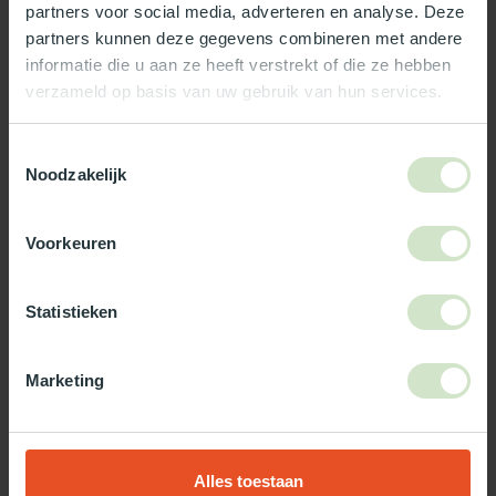
partners voor social media, adverteren en analyse. Deze
Reviews
partners kunnen deze gegevens combineren met andere
informatie die u aan ze heeft verstrekt of die ze hebben
verzameld op basis van uw gebruik van hun services.
Wat ons écht bijzonder maakt:
Officieel Skylux dealer!
Toestemmingsselectie
Gratis bezorging in Nederland, m.u.v. de Waddeneilanden
Noodzakelijk
99% uit voorraad leverbaar
3-5 werkdagen levertijd
Voorkeuren
Maak jouw bestelling compleet!
Statistieken
TypeError: Failed to fetch
https://www.natuurlijklicht.nl/platdakramen/wanden/3-
wandig/
Marketing
Gebruik onze daglicht keuzehulp!
Alles toestaan
Twijfel je over welke daglicht oplossing het beste bij jou past?