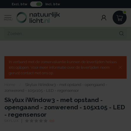
Excl. btw
Incl. btw
MENU
In verband met de zomervakantie kunnen de levertijden helaas
iets oplopen. Voor meer informatie over de levertijden neem
gerust contact met ons op.
Home
/
Skylux iWindow3 - met opstand - opengaand -
zonwerend - 105x105 - LED - regensensor
Skylux iWindow3 - met opstand -
opengaand - zonwerend - 105x105 - LED
- regensensor
SKYLUX
(0)