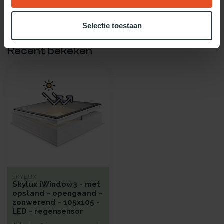
Gebruik dan onze daglicht keuzehulp!
Selectie toestaan
Recent bekeken
SKYLUX
Skylux iWindow3 - met
opstand - opengaand -
zonwerend - 105x105 -
LED - regensensor