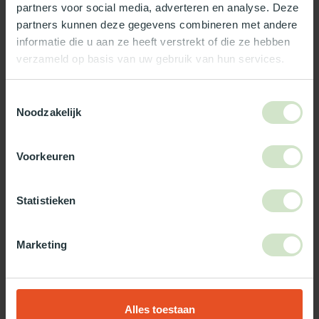
partners voor social media, adverteren en analyse. Deze
Reviews
partners kunnen deze gegevens combineren met andere
informatie die u aan ze heeft verstrekt of die ze hebben
verzameld op basis van uw gebruik van hun services.
Wat ons écht bijzonder maakt:
Officieel Skylux dealer!
Toestemmingsselectie
Gratis bezorging in Nederland, m.u.v. de Waddeneilanden
Noodzakelijk
99% uit voorraad leverbaar
3-5 werkdagen levertijd
Voorkeuren
Maak jouw bestelling compleet!
Statistieken
TypeError: Failed to fetch
https://www.natuurlijklicht.nl/platdakramen/wanden/3-
wandig/
Marketing
Gebruik onze daglicht keuzehulp!
Alles toestaan
Twijfel je over welke daglicht oplossing het beste bij jou past?