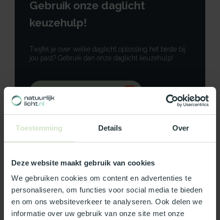
Gebruik onze daglicht
keuzehulp!
Twijfel je over welke daglicht oplossing het beste bij
jou past? Gebruik dan onze daglicht keuzehulp!
Gebruik onze keuzehulp
Neem contact op
Toestemming
Details
Over
Deze website maakt gebruik van cookies
Productomschrijving
We gebruiken cookies om content en advertenties te
personaliseren, om functies voor social media te bieden
en om ons websiteverkeer te analyseren. Ook delen we
Specificaties
informatie over uw gebruik van onze site met onze