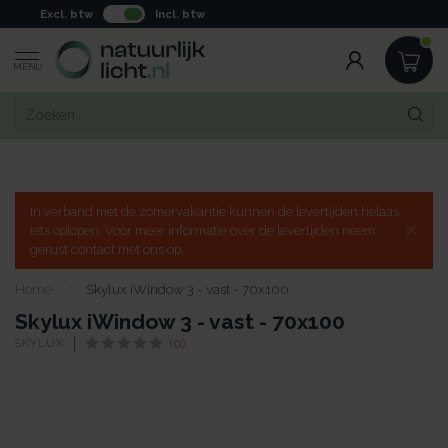
Excl. btw
Incl. btw
MENU
In verband met de zomervakantie kunnen de levertijden helaas
iets oplopen. Voor meer informatie over de levertijden neem
gerust contact met ons op.
Home
/
Skylux iWindow 3 - vast - 70x100
Skylux iWindow 3 - vast - 70x100
SKYLUX
(0)