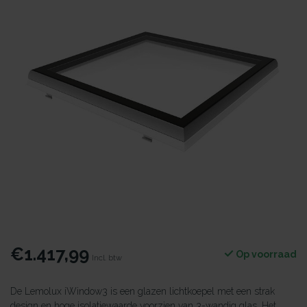
€1.417,99
Op voorraad
Incl. btw
De Lemolux iWindow3 is een glazen lichtkoepel met een strak
design en hoge isolatiewaarde voorzien van 3-wandig glas. Het