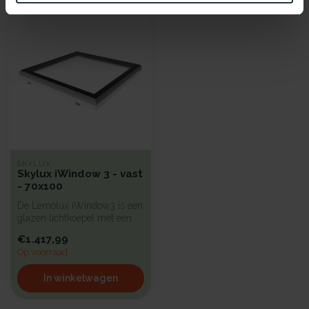
SKYLUX
Skylux iWindow 3 - vast
- 70x100
De Lemolux iWindow3 is een
glazen lichtkoepel met een
strak design en hoge isol...
€1.417,99
Op voorraad
In winkelwagen