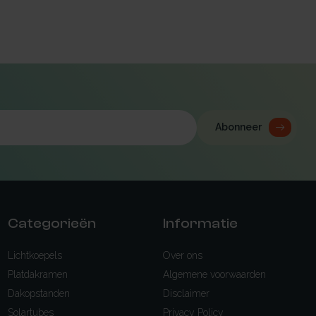
Abonneer
Categorieën
Informatie
Lichtkoepels
Over ons
Platdakramen
Algemene voorwaarden
Dakopstanden
Disclaimer
Solartubes
Privacy Policy