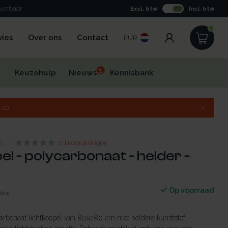
everbaar
Excl. btw
Incl. btw
vies
Over ons
Contact
EUR
1
Keuzehulp
Nieuws
Kennisbank
 op.
NL
0 beoordelingen
el - polycarbonaat - helder -
Op voorraad
 btw
rbonaat lichtkoepel van 80x280 cm met heldere kunststof