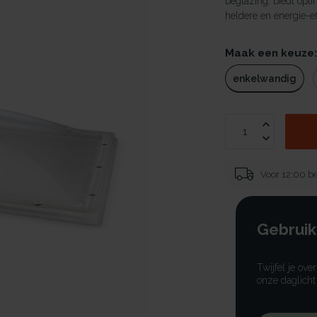
beglazing, biedt opti
heldere en energie-ef
Maak een keuze
enkelwandig
Voor 12:00 be
Gebruik
Twijfel je ove
onze daglicht