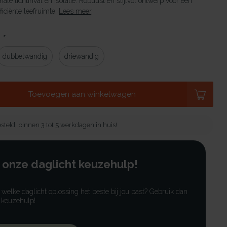
male lichtinval en isolatie. Robuust en stijlvol ontwerp voor een
ficiënte leefruimte.
Lees meer
.
:
*
dubbelwandig
driewandig
Toevoegen aan winkelwagen
steld, binnen 3 tot 5 werkdagen in huis!
 onze daglicht keuzehulp!
r welke daglicht oplossing het beste bij jou past? Gebruik dan
 keuzehulp!