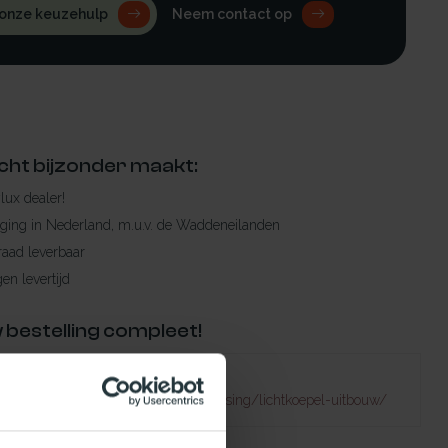
 onze keuzehulp
Neem contact op
cht bijzonder maakt:
ylux dealer!
rging in Nederland, m.u.v. de Waddeneilanden
raad leverbaar
en levertijd
 bestelling compleet!
Failed to fetch
atuurlijklicht.nl/lichtkoepels/toepassing/lichtkoepel-uitbouw/