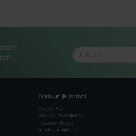
rste?
ief!
Natuurlijklicht.nl
Gooweg 6-8
2211 XV Noordwijkerhout
+31(0)252-760500
info@natuurlijklicht.nl