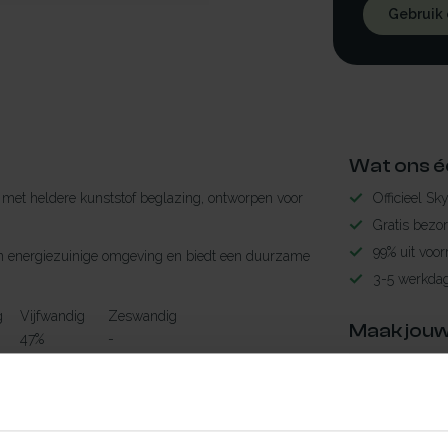
Gebruik
Wat ons é
met heldere kunststof beglazing, ontworpen voor
Officieel Sk
Gratis bezo
99% uit voor
r een energiezuinige omgeving en biedt een duurzame
3-5 werkdag
g
Vijfwandig
Zeswandig
Maak jouw
47%
-
²K
0.99 W/m²K
-
TypeError: 
24dB
-
https://www.n
58%
-