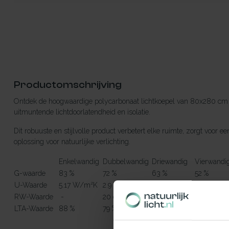
Productomschrijving
Ontdek de hoogwaardige polycarbonaat lichtkoepel van 80x280 cm 
uitmuntende lichtdoorlatendheid en isolatie.
Dit robuuste en stijlvolle product verbetert elke ruimte, zorgt voo
oplossing voor natuurlijke verlichting.
Enkelwandig
Dubbelwandig
Driewandig
Vierwandi
G-waarde
83 %
72 %
63 %
52 %
U-Waarde
5.17 W/m²K
2.9 W/m²K
1.7 W/m²K
1.28 W/m
RW-Waarde
-
20 dB
22 dB
23 dB
LTA-Waarde
88 %
79 %
71 %
64 %