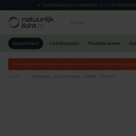
Gratis bezorging in Nederland, m.u.v. de Waddenei
Lichtkoepels
Platdakramen
So
Assortiment
In verband met de zomervakantie kunnen de levertijden helaas iets op
Home
/
Lichtkoepel - polycarbonaat - helder - 80x280