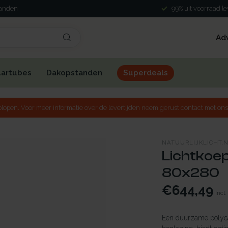
landen
99% uit voorraad l
Ad
lartubes
Dakopstanden
Superdeals
lopen. Voor meer informatie over de levertijden neem gerust contact met ons
NATUURLIJKLICHT.
Lichtkoep
80x280
€644,49
Incl.
Een duurzame polyca