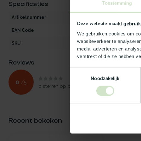
Toestemming
Specificaties
Artikelnummer
LK-PO-helder
Deze website maakt gebruik
EAN Code
5412970055501
We gebruiken cookies om cont
websiteverkeer te analyseren
SKU
5550
media, adverteren en analys
verstrekt of die ze hebben v
Reviews
Toestemmingsselectie
Noodzakelijk
0
/
5
0
sterren op basis van
0
beoordelingen
Recent bekeken