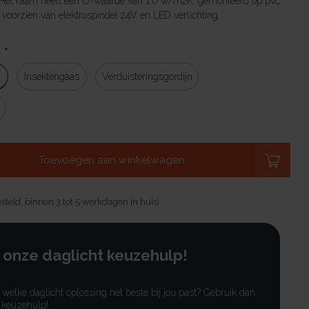
 Het raam heeft een U-waarde van 1.0 w/m2K. gemonteerd op pvc
oorzien van elektrospindel 24V en LED verlichting.
:
*
g
Insektengaas
Verduisteringsgordijn
Toevoegen aan winkelwagen
steld, binnen 3 tot 5 werkdagen in huis!
 onze daglicht keuzehulp!
r welke daglicht oplossing het beste bij jou past? Gebruik dan
 keuzehulp!