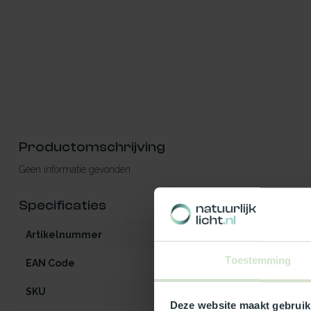
Productomschrijving
Geen informatie gevonden
Specificaties
Artikelnummer
iW2-MO-OG-op
Toestemming
EAN Code
5412970871538
SKU
87153
Deze website maakt gebruik