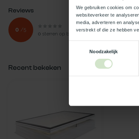
We gebruiken cookies om cont
Reviews
websiteverkeer te analyseren
media, adverteren en analys
0
/
5
verstrekt of die ze hebben v
0
sterren op basis van
0
beoordelingen
Toestemmingsselectie
Noodzakelijk
Recent bekeken