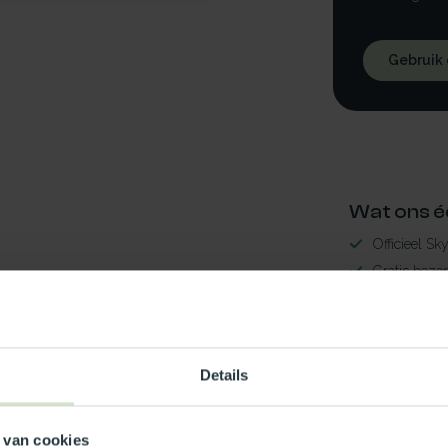
Gebruik
Wat ons é
Officieel Sk
Gratis bezo
99% uit voor
3-5 werkdag
aal70x20LED
Maak jouw
Details
TypeError: 
 van cookies
https://www.