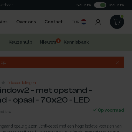
everbaar
Excl. btw
Incl. btw
vies
Over ons
Contact
EUR
1
Keuzehulp
Nieuws
Kennisbank
 op.
0 beoordelingen
indow2 - met opstand -
 - opaal - 70x20 - LED
Op voorraad
ncl. btw
gaand opale glazen lichtkoepel met een hoge isolatie voorzien van