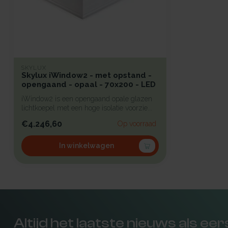
SKYLUX
Skylux iWindow2 - met opstand -
opengaand - opaal - 70x200 - LED
iWindow2 is een opengaand opale glazen
lichtkoepel met een hoge isolatie voorzie...
€4.246,60
Op voorraad
In winkelwagen
Altijd het laatste nieuws als ee