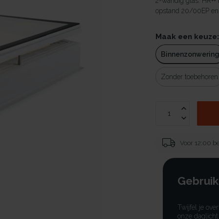
2-wandig glas. HR++
opstand 20/00EP en v
Maak een keuze
Binnenzonwerin
Zonder toebehoren
Voor 12:00 be
Gebruik
Twijfel je ove
onze daglicht