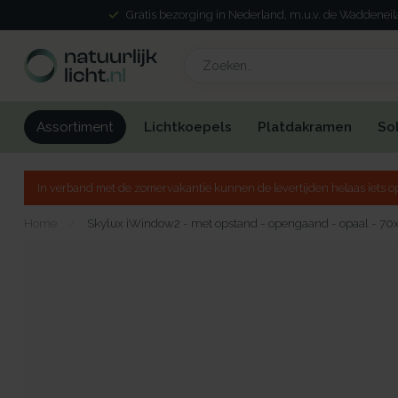
Gratis bezorging in Nederland, m.u.v. de Waddenei
Lichtkoepels
Platdakramen
So
Assortiment
In verband met de zomervakantie kunnen de levertijden helaas iets op
Home
/
Skylux iWindow2 - met opstand - opengaand - opaal - 70