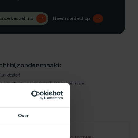
 onze keuzehulp
Neem contact op
cht bijzonder maakt:
ylux dealer!
rging in Nederland, m.u.v. de Waddeneilanden
raad leverbaar
en levertijd
 bestelling compleet!
Over
Failed to fetch
natuurlijklicht.nl/platdakramen/type-glas/opaal/