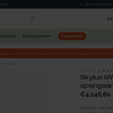
landen
99% uit voorraad l
Ad
lartubes
Dakopstanden
Superdeals
lopen. Voor meer informatie over de levertijden neem gerust contact met ons
x20 - LED
SKYLUX
Skylux iW
opengaand
€4.246,60
I
iWindow2 is een open